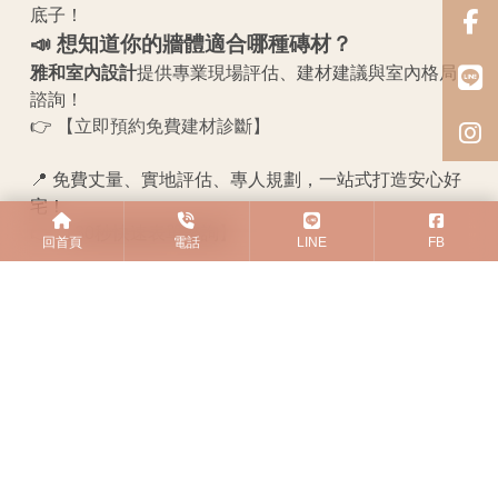
底子！
📣 想知道你的牆體適合哪種磚材？
雅和室內設計
提供專業現場評估、建材建議與室內格局
諮詢！
👉
【立即預約免費建材診斷】
📍 免費丈量、實地評估、專人規劃，一站式打造安心好
宅！
👉
【30秒快速表單諮詢】
回首頁
電話
LINE
FB
#隔間
#磚塊
#磚頭
#ALC
#石膏磚
#白磚
#紅磚
#建材
#知識