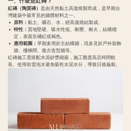
一、什麼是紅磚？
紅磚（陶質磚）
是由天然黏土高溫燒製而成，是早期台
灣建築中最常見的牆體材料之一。
原料：
黏土、礦石、水，經高溫燒結製成。
特性：
質地堅硬、吸水性低、耐壓、耐火，結構穩
定，表面呈橘紅或褐色。
應用範圍：
早期多用於主結構牆，現多見於戶外裝飾
牆、樓梯間、復古造型牆等。
紅磚施工需搭配水泥砂漿砌築，施工難度高且時間較
長。使用前需泡水避免吸乾水泥水分，導致日後龜裂。