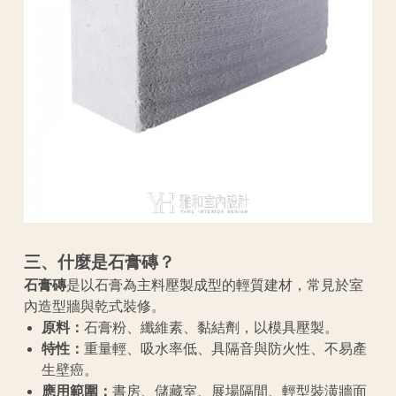
三、什麼是石膏磚？
石膏磚
是以石膏為主料壓製成型的輕質建材，常見於室
內造型牆與乾式裝修。
原料：
石膏粉、纖維素、黏結劑，以模具壓製。
特性：
重量輕、吸水率低、具隔音與防火性、不易產
生壁癌。
應用範圍：
書房、儲藏室、展場隔間、輕型裝潢牆面