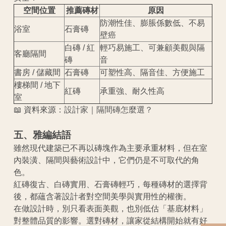
空間位置
推薦磚材
原因
防潮性佳、膨脹係數低、不易
浴室
石膏磚
壁癌
白磚 / 紅
輕巧易施工、可兼顧美觀與隔
客廳隔間
磚
音
書房 / 儲藏間
石膏磚
可塑性高、隔音佳、方便施工
樓梯間 / 地下
紅磚
承重強、耐久性高
室
📖 資料來源：
設計家｜隔間磚怎麼選？
五、雅編結語
雖然現代建築已不再以磚塊作為主要承重材料，但在室
內裝潢、隔間與藝術設計中，它們仍是不可取代的角
色。
紅磚復古、白磚實用、石膏磚輕巧，每種磚材的選擇背
後，都蘊含著設計者對空間美學與實用性的權衡。
在做設計時，別只看表面美觀，也別低估「基底材料」
對整體品質的影響。選對磚材，讓家從結構開始就有好