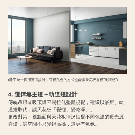
(除了統一採用亮面設計，這種跳色的方式也能讓天花板有種"跳躍感")
4. 選擇無主燈＋軌道燈設計
傳統吊燈或吸頂燈容易拉低整體視覺，建議以嵌燈、軌
道燈取代，讓天花板「變輕、變乾淨」。
更改對策：視牆面與天花板情況搭配不同色溫的暖光源
嵌燈，讓空間不只變得高挑，還更有氣氛。