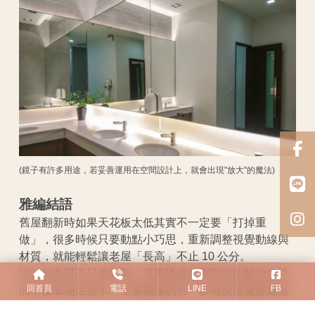
(鏡子有許多用途，若妥善運用在空間設計上，就會出現"放大"的魔法)
雅編結語
舊屋翻新時如果天花板太低其實不一定要「打掉重
做」，很多時候只要動點小巧思，重新調整視覺動線與
材質，就能輕鬆讓老屋「長高」不止 10 公分。
設計的本質不只是美觀，更要透過規劃與技術解決生活
回首頁
電話
LINE
FB
的不便並滿足需求。老屋翻修的第一步就從改變壓迫感
開始！