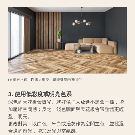
(直條紋不僅可以讓人顯瘦，還能讓屋內"顯高")
3. 使用低彩度或明亮色系
深色的天花板會吸光、就好像把人放進小黑盒一樣，增
加壓縮空間感；反之，淺色牆面與天花板會讓整體更輕
盈、明亮。
更改對策：以白色、米白或淺灰作為空間主色，並挑選
合適的燈光，增加反光與空氣感。