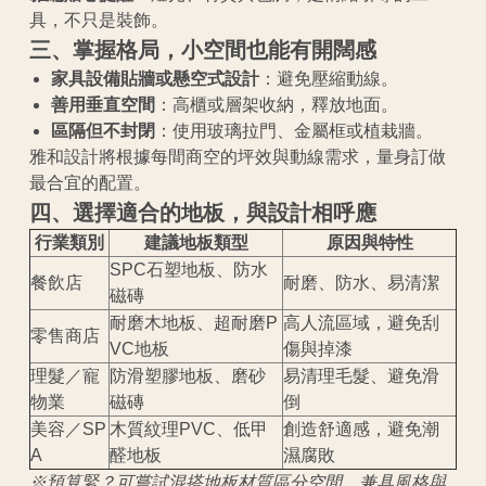
具，不只是裝飾。
三、掌握格局，小空間也能有開闊感
家具設備貼牆或懸空式設計
：避免壓縮動線。
善用垂直空間
：高櫃或層架收納，釋放地面。
區隔但不封閉
：使用玻璃拉門、金屬框或植栽牆。
雅和設計將根據每間商空的坪效與動線需求，量身訂做
最合宜的配置。
四、選擇適合的地板，與設計相呼應
行業類別
建議地板類型
原因與特性
SPC石塑地板、防水
餐飲店
耐磨、防水、易清潔
磁磚
耐磨木地板、超耐磨P
高人流區域，避免刮
零售商店
VC地板
傷與掉漆
理髮／寵
防滑塑膠地板、磨砂
易清理毛髮、避免滑
物業
磁磚
倒
美容／SP
木質紋理PVC、低甲
創造舒適感，避免潮
A
醛地板
濕腐敗
※預算緊？可嘗試混搭地板材質區分空間，兼具風格與