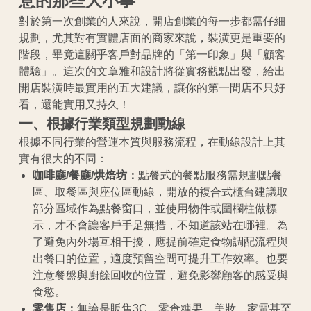
意的那些大小事
對於第一次創業的人來說，開店創業的每一步都需仔細
規劃，尤其對有實體店面的商家來說，裝潢更是重要的
階段，畢竟這關乎客戶對品牌的「第一印象」與「顧客
體驗」。這次的文章雅和設計將從實務觀點出發，給出
開店裝潢時最實用的五大建議，讓你的第一間店不只好
看，還能實用又持久！
一、根據行業類型規劃動線
根據不同行業的營運本質與服務流程，在動線設計上其
實有很大的不同：
咖啡廳/餐廳/烘焙坊：
點餐式的餐點服務需規劃點餐
區、取餐區與座位區動線，開放的複合式櫃台建議取
部分區域作為點餐窗口，並使用物件或圍欄柱做標
示，才不會讓客戶手足無措，不知道該站在哪裡。為
了避免內外場互相干擾，應提前確定食物調配流程與
出餐口的位置，適度預留空間可提升工作效率。也要
注意餐盤與廚餘回收的位置，避免影響顧客的感受與
食慾。
零售店：
無論是販售3C、零食糖果、美妝、家電甚至