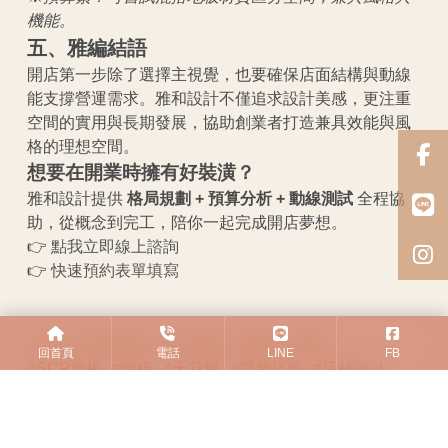
機能。
五、雅編結語
開店第一步除了選擇主視覺，也要確保店面結構與動線
能支撐營運需求。雅和設計不僅追求設計美感，更注重
空間的實用與長期發展，協助創業者打造兼具效能與風
格的理想空間。
想要在開業時擁有好裝潢？
雅和設計提供
格局規劃 + 預算分析 + 動線測試
全程協
助，從概念到完工，陪你一起完成開店夢想。
👉
點我立即線上諮詢
👉
快速預約表單填寫
#水電
#局部裝潢
#PC地板
#地磚
#燈泡
回首頁
電話
LINE
FB
#SCP地板
#地板
#天花板
#營業店面
#店鋪設計
#商業空間
#預算
#知識
#建材