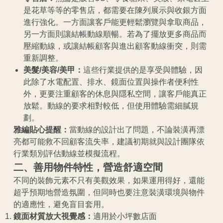
是花草等等的零售店，都需要在陳列展示與收銀方面
進行強化。一方面讓客戶能更輕鬆瀏覽與拿取商品，
另一方面則讓結帳動線順暢。若為了擺放更多商品而
壓縮動線，或讓結帳顧客與進出顧客動線衝突，則需
重新調整。
美髮/美容/美甲：
這些行業提供的是享受與體驗，因
此除了水電配置、排水、鏡面位置與操作者便利性
外，更要注重顧客的休息與隱私空間，讓客戶能真正
放鬆。動線的要求相對較低，但使用體驗需細膩規
劃。
雅編貼心提醒：
當動線的設計出了問題，不論裝潢再漂
亮都可能救不回顧客流失率，建議初期就與設計團隊依
行業類別評估動線並模擬流程。
二、善用物件特性，營造舒適空間
不同的裝飾元素不只有美觀效果，如果運用得好，還能
超乎預期地營造氛圍，但同時也要注意裝潢環境與物件
的適應性，避免盲目套用。
鏡面材質放大視覺感：
適用於小坪數店面