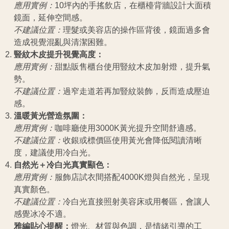
應用實例：
10坪內的手搖飲店，在櫃檯背牆設計大面積
鏡面，延伸空間感。
不建議位置：
理髮或美容店的操作區背後，鏡面過多會
造成視覺混亂與清潔困難。
豎紋木皮提升視覺高度：
應用實例：
甜點販售櫃台使用豎紋木皮加射燈，提升氣
勢。
不建議位置：
過窄走道若再加豎紋裝飾，反而造成壓迫
感。
溫暖黃光營造氛圍：
應用實例：
咖啡廳使用3000K黃光提升空間舒適感。
不建議位置：
收銀或標價區使用黃光會降低閱讀清晰
度，建議使用冷白光。
自然光＋冷白光真實顯色：
應用實例：
服飾店試衣間搭配4000K燈與自然光，呈現
真實顏色。
不建議位置：
冷白光直接照射美容床或用餐區，會讓人
感覺冰冷不適。
雅編貼心提醒：
燈光、材質與色調，是情緒引導的工