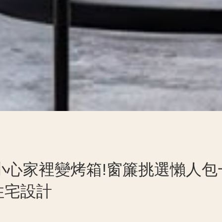
小心家裡變烤箱!窗簾挑選懶人包
壢住宅設計