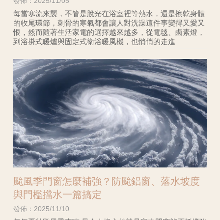
發佈：2025/11/05
每當寒流來襲，不管是脫光在浴室裡等熱水，還是擦乾身體
的收尾環節，刺骨的寒氣都會讓人對洗澡這件事變得又愛又
恨，然而隨著生活家電的選擇越來越多，從電毯、鹵素燈，
到浴掛式暖爐與固定式衛浴暖風機，也悄悄的走進
颱風季門窗怎麼補強？防颱鋁窗、落水坡度
與門檻擋水一篇搞定
發佈：2025/11/10