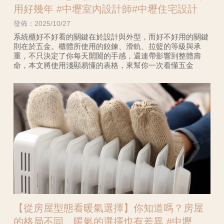
用好幾年 #中壢室內設計師#中壢住宅設計
發佈：2025/10/27
系統櫃好不好看的關鍵在於設計與外型，而好不好用的關鍵
則在於五金。櫃體所使用的鉸鍊、滑軌、拉籃的等級與承
重，不只決定了你每天開闔的手感，還連帶影響到整體壽
命，本文將使用淺顯易懂的表格，來幫你一次看懂五金
【從房屋型態看暖氣選擇】你知道嗎？房屋
的格局不同，暖氣的選擇也有差異 #中壢室