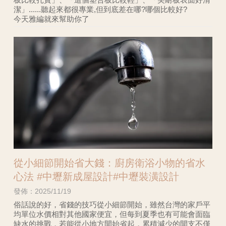
潔」......聽起來都很專業,但到底差在哪?哪個比較好?
今天雅編就來幫助你了
從小細節開始省大錢：廚房衛浴小物的省水
心法 #中壢新成屋設計#中壢裝潢設計
發佈：2025/11/19
俗話說的好，省錢的技巧從小細節開始，雖然台灣的家戶平
均單位水價相對其他國家便宜，但每到夏季也有可能會面臨
缺水的挑戰，若能從小地方開始省起，累積減少的開支不僅