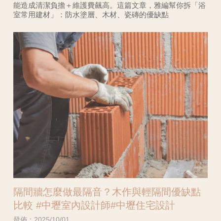
能造成清潔負擔＋維護費飆高。這篇文章，雅編幫你拆「浴
室常用建材」：防水塗層、木材、瓷磚的優缺點
隔間牆怎麼做最隔音？木作與輕隔間優缺點
比較 #中壢室內設計師#中壢住宅設計
發佈：2025/10/01