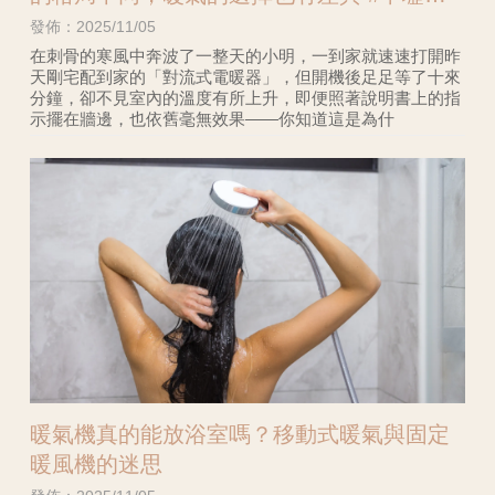
內設計師#中壢住宅設計
發佈：2025/11/05
在刺骨的寒風中奔波了一整天的小明，一到家就速速打開昨
天剛宅配到家的「對流式電暖器」，但開機後足足等了十來
分鐘，卻不見室內的溫度有所上升，即便照著說明書上的指
示擺在牆邊，也依舊毫無效果——你知道這是為什
暖氣機真的能放浴室嗎？移動式暖氣與固定
暖風機的迷思