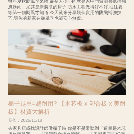
每年夏秋颱風季來臨,最令人擔心的就是家中門窗能否抵擋強
風暴雨。尤其是新裝潢的房子,防水工程做得好不好,往往要
等第一個颱風才知道!今天就來分享幾個實用的防颱補強技
巧,讓你的新家在颱風季也能安心無虞。
櫃子越重=越耐用? 【木芯板 x 塑合板 x 美耐
板】材質大解析
發佈：2025/11/18
去家具店或找設計師做櫃子時,你是不是常聽到「這個是木芯
板比較扎實」、「這個塑合板比較輕」、「美耐板表面好清