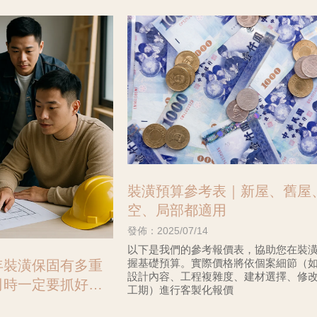
裝潢預算參考表｜新屋、舊屋
空、局部都適用
發佈：2025/07/14
以下是我們的參考報價表，協助您在裝
握基礎預算。實際價格將依個案細節（
年裝潢保固有多重
設計內容、工程複雜度、建材選擇、修
司時一定要抓好這
工期）進行客製化報價
設計#中壢新屋設