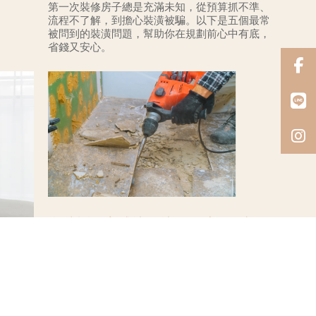
第一次裝修房子總是充滿未知，從預算抓不準、
流程不了解，到擔心裝潢被騙。以下是五個最常
被問到的裝潢問題，幫助你在規劃前心中有底，
省錢又安心。
瓷磚拆除方式比一比：見底 vs 去
皮，有何不同？
發佈：2025/07/30
在進行老屋翻新或局部整修時，若遇到需要更換
牆面或地面的磁磚，你可能會聽到「見底拆除」
與「去皮拆除」兩種做法。看似只是拆除深度的