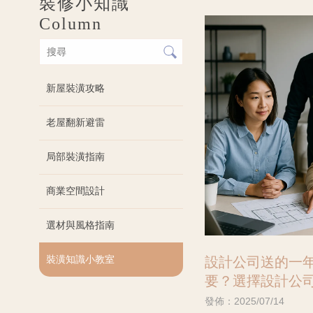
裝修小知識
Column
新屋裝潢攻略
老屋翻新避雷
局部裝潢指南
商業空間設計
選材與風格指南
裝潢知識小教室
設計公司送的一
要？選擇設計公
幾點！#中壢住宅
發佈：2025/07/14