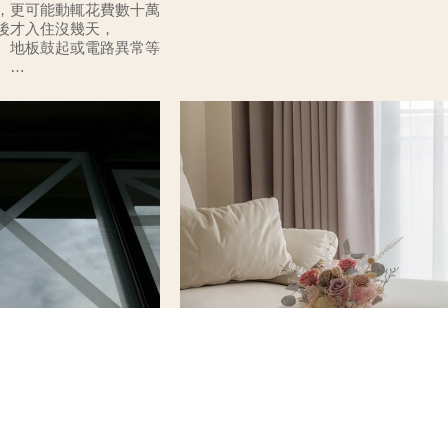
，更可能動輒花費數十萬
後才入住沒幾天，
、地板鼓起或電路異常等
。
子，那