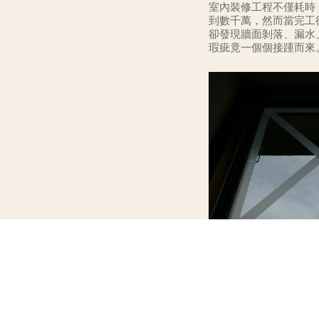
計
室內裝修工程不僅耗時
到數千萬，然而當完工
卻發現牆面剝落、漏水
瑕疵竟一個個接踵而來
但想想工期已結束一陣