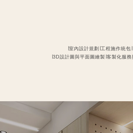
∣室內設計規劃∣工程施作統包∣
∣3D設計圖與平面圖繪製∣客製化服務