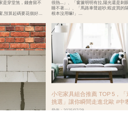
家是穿堂煞，錢會留不
很熱...」、「窗簾明明有拉,陽光還是刺眼
睡不著...」、「馬路車聲超吵,蝦皮買的
窗,預算起碼要花個好幾
根本沒用嘛!」
破財了，難道沒有更省錢
想解決問題不是隨便掛個窗簾就好,窗
小宅家具組合推薦 TOP 5，
挑選」讓你瞬間走進北歐 #中
宅設計#中壢新屋設計
發佈：2025/07/29
北歐風的簡約、自然與機能性最適合運
的裝潢上，而提到北歐風格，自然不能
膏磚，你家用的是