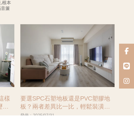
別，但主要用途可
,根本
隔音簾
「這樣
要選SPC石塑地板還是PVC塑膠地
壢住
板？兩者差異比一比，輕鬆裝潢不
踩雷！#中壢室內設計公司#中壢空
發佈：2025/07/31
間設計
用在小宅
地板不僅是日常生活中最重要的一部分，也是室
忘記知名
內設計的核心基礎。除了要與設計風格相互搭