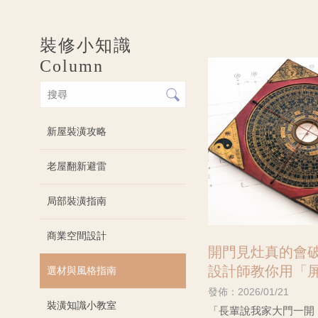
裝修小知識
Column
新屋裝潢攻略
老屋翻新避雷
局部裝潢指南
商業空間設計
開門見灶真的會破
設計師教你用「
選材與風格指南
四大常見穿堂煞 
發佈：2026/01/21
裝潢知識小教室
司推薦
「長輩說我家大門一開