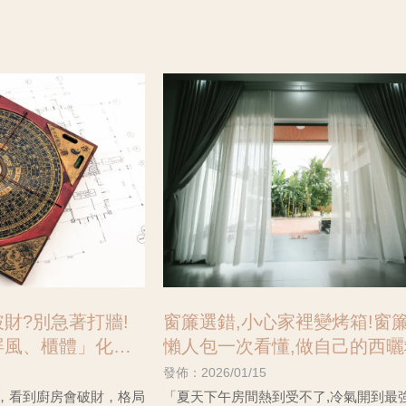
財?別急著打牆!
窗簾選錯,小心家裡變烤箱!窗
屏風、櫃體」化解
懶人包一次看懂,做自己的西曬
#中壢室內設計公
#中壢住宅設計
發佈：2026/01/15
，看到廚房會破財，格局
「夏天下午房間熱到受不了,冷氣開到最