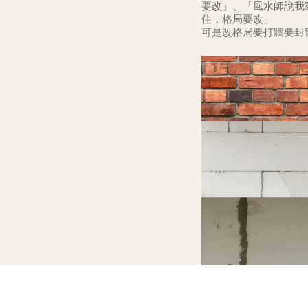
要改」、「風水師說我
住，格局要改」
可是改格局要打牆要封
十萬，花下去就已經先
的方
紅磚、白磚、石