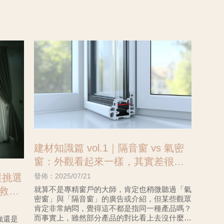
建材知識篇 vol.1｜隔音窗 vs 氣密
窗：外觀看起來一樣，其實差很
大？#中壢住宅設計#中壢新屋設計
發佈：2025/07/21
簾挑選
就算不是專精窗戶的大師，肯定也稍微聽過「氣
救星!
密窗」與「隔音窗」的廣告或介紹，但某些觀眾
肯定非常納悶，覺得這不都是指同一種產品嗎？
而事實上，雖然部分產品的對比看上去沒什麼差
強還是